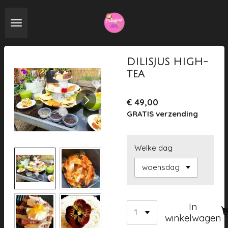
Ga
direct
naar
de
hoofdinhoud
DILISJUS HIGH-
TEA
€ 49,00
GRATIS verzending
Welke dag
In
winkelwagen