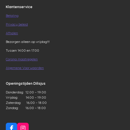
Klantenservice
Betaling
Privacy beleid
Afhalen
Bezorgen alleen op vrijdag!!!
Tussen 14.00 en 17.00
Corona maatregelen
Algemene Voorwaarden
Openingstijden Dilisjus
Donderdag: 12.00 – 19.00
Vrijdag: 14.00 – 19.00
Zaterdag: 16.00 – 18.00
Zondag: 16.00 – 18.00